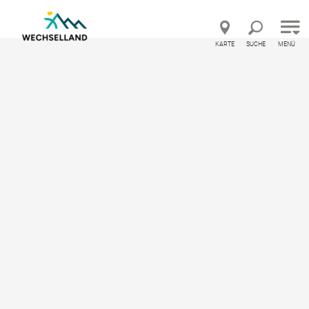
Direkt zur Hauptnavigation
Direkt zur Volltextsuche
Direkt zum Inhalt
KARTE
SUCHE
MENÜ
Urlaubsland Österreich – Feedback geben und beso
Startseite
Barrierefreiheitserklärung
Barrierefreiheitserklärung
Erklärung zur Barrierefreiheit
Der Verein Erlebnisregion Wechselland ist bemüht, ihre
Website barrierefrei zugänglich zu machen.
Diese Erklärung zur Barrierefreiheit gilt
für
www.wechselland.info
1. Stand der Vereinbarkeit mit den Anforderungen