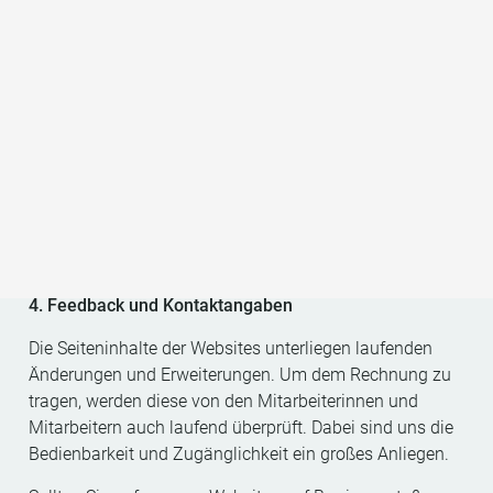
jedoch bezüglich der Vereinbarkeit mit
Barrierefreiheitsbestimmungen keine Aussage
getroffen werden.
3. Erstellung der Erklärung zur Barrierefreiheit
Diese Erklärung wurde am 10. Juni 2025 erstellt.
Die Erklärung wurde auf Grundlage einer vom Verein
Erlebnisregion Wechselland durchgeführten Bewertung
der Vereinbarkeit der Websites mit dem BaFG in Form
eines Selbsttestes nach WCAG 2.2 erstellt.
4. Feedback und Kontaktangaben
Die Seiteninhalte der Websites unterliegen laufenden
Änderungen und Erweiterungen. Um dem Rechnung zu
tragen, werden diese von den Mitarbeiterinnen und
Mitarbeitern auch laufend überprüft. Dabei sind uns die
Bedienbarkeit und Zugänglichkeit ein großes Anliegen.