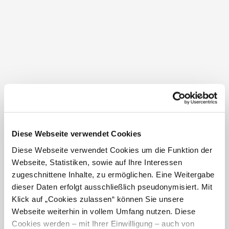
somit nur teilweise barrierefrei erscheinen, bitte
kontaktieren Sie uns. Wir versuchen, Ihnen eine
einfach verständliche Version zur Verfügung zu
stellen.
Listen
wie Unterkunftslisten, Veranstaltungslisten,
Gastronomielisten, POI-Listen (Ausflugsziele),
Angebotslisten und Orts- und Regionslisten basieren
auf strukturierten Daten aus unserer touristischen
Datenbank und sind zurzeit nur zum Teil barrierefrei.
Das Layout der Webseiten wurde an die
Anzeigeoberflächen der jeweiligen Endgeräte
angepasst. Durch die Einstellung des "viewport" -Tag
auf "maximum-scale=1" wird
Diese Webseite verwendet Cookies
eine
Zoomfunktion
verhindert. Die Behebung hätte
Diese Webseite verwendet Cookies um die Funktion der
gravierende Auswirkungen auf die Darstellung des
Layouts.
Webseite, Statistiken, sowie auf Ihre Interessen
zugeschnittene Inhalte, zu ermöglichen. Eine Weitergabe
Auf mehreren Seiten gibt es
'iframe'
Elemente ohne
Beschriftung.
dieser Daten erfolgt ausschließlich pseudonymisiert. Mit
Auf einigen Seiten gibt es Links ohne
Linktext
.
Klick auf „Cookies zulassen“ können Sie unsere
Die visuelle Darstellung von Text und Bildern, welche
Webseite weiterhin in vollem Umfang nutzen. Diese
einen Text enthalten, weist nicht immer das
Cookies werden – mit Ihrer Einwilligung – auch von