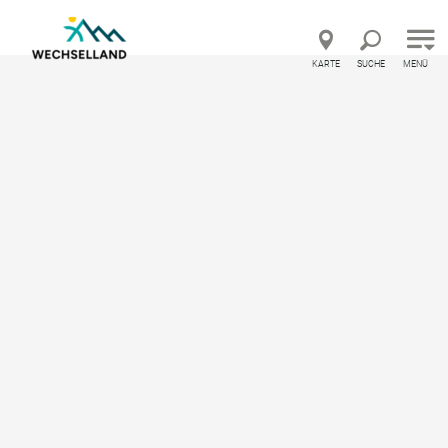
Direkt zur Hauptnavigation
Direkt zur Volltextsuche
Direkt zum Inhalt
KARTE
SUCHE
MENÜ
Urlaubsland Österreich – Feedback geben un
Startseite
Wann möchten Sie urlauben?
Wann möchten Sie
urlauben?
Sommerfrische am Wechsel
Herbst im Wechselland