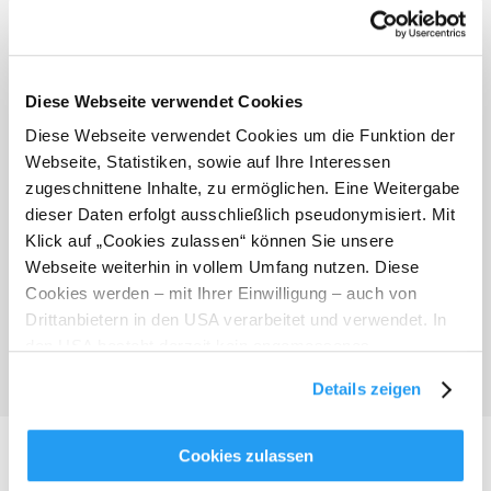
Diese Webseite verwendet Cookies
Diese Webseite verwendet Cookies um die Funktion der
Webseite, Statistiken, sowie auf Ihre Interessen
zugeschnittene Inhalte, zu ermöglichen. Eine Weitergabe
Frühling
dieser Daten erfolgt ausschließlich pseudonymisiert. Mit
Klick auf „Cookies zulassen“ können Sie unsere
Webseite weiterhin in vollem Umfang nutzen. Diese
Cookies werden – mit Ihrer Einwilligung – auch von
Drittanbietern in den USA verarbeitet und verwendet. In
den USA besteht derzeit kein angemessenes
Datenschutzniveau, und es ist nicht ausgeschlossen,
Details zeigen
dass staatliche Sicherheitsbehörden entsprechende
Anordnungen gegenüber den Drittanbietern (Google und
Meta Platforms, Inc.) treffen, um Zugriff zu Daten zu
Cookies zulassen
Kontroll- und Überwachungszwecken zu erhalten.