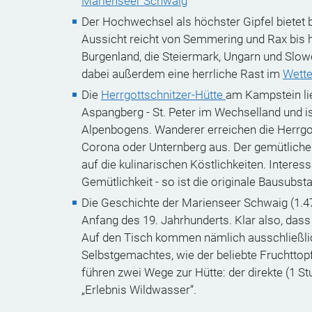
Marienseer Schwaig
Der Hochwechsel als höchster Gipfel bietet
Aussicht reicht von Semmering und Rax bis h
Burgenland, die Steiermark, Ungarn und Slow
dabei außerdem eine herrliche Rast im
Wette
Die
Herrgottschnitzer-Hütte
am Kampstein li
Aspangberg - St. Peter im Wechselland und is
Alpenbogens. Wanderer erreichen die Herrgott
Corona oder Unternberg aus. Der gemütliche
auf die kulinarischen Köstlichkeiten. Interess
Gemütlichkeit - so ist die originale Bausubs
Die Geschichte der Marienseer Schwaig (1.4
Anfang des 19. Jahrhunderts. Klar also, dass 
Auf den Tisch kommen nämlich ausschließli
Selbstgemachtes, wie der beliebte Fruchtto
führen zwei Wege zur Hütte: der direkte (1 
„Erlebnis Wildwasser“.