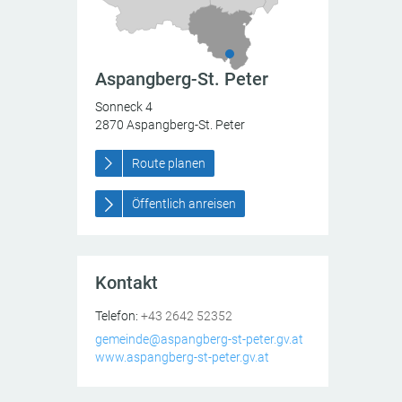
Aspangberg-St. Peter
Sonneck 4
2870
Aspangberg-St. Peter
Route planen
Öffentlich anreisen
Kontakt
Aspangberg-St. Peter
Sonneck 4
2870
AT
Aspangberg-St. Peter
Telefon:
+43 2642 52352
ick auf den Hochwechsel
gemeinde@aspangberg-st-peter.gv.at
www.aspangberg-st-peter.gv.at