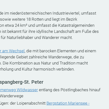
e im niederösterreichischen Industrieviertel, umfasst
sowie weitere 18 Rotten und liegt im Bezirk
 von etwa 24 km² und umfasst die Katastralgemeinden
ist bekannt für ihre idyllische Landschaft am Fuße des
l für Naturliebhaber und Wanderer macht.
ter am Wechsel
, die mit barocken Elementen und einem
liegende Gebiet zahlreiche Wanderwege, die zu
n. Die Kombination aus Natur und Tradition macht
Erholung und Kultur harmonisch verbinden.
Aspangberg-St. Peter
emenweg Wildwasser
entlang des Pöstlingbaches hinauf
e Wanderwege
ügen: der Loipenabschnitt
Bergstation Mariensee -