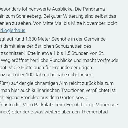
 besonders lohnenswerte Ausblicke: Die Panorama-
in zum Schneeberg. Bei guter Witterung sind selbst das
enien zu sehen. Von Mitte Mai bis Mitte November lockt
rkoglerhaus
.
egt auf rund 1.300 Meter Seehöhe in der Gemeinde
t damit eine der östlichen Schutzhütten des
schnitzer-Hütte in etwa 1 bis 1,5 Stunden von St.
 Weg eröffnet herrliche Rundblicke und macht Vorfreude
ant ist die Hütte auch für Freunde der urigen
tanz seit über 100 Jahren beinahe unbelassen.
78m) auf der gleichnamigen Alm reicht zurück bis zum
man hier auch kulinarischen Traditionen verpflichtet ist:
ch eigene Produkte aus dem Garten sowie
pfenstrudel. Vom Parkplatz beim Feuchtbiotop Mariensee
Stunde) oder der etwas weitere über den Themenpfad