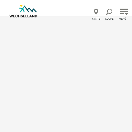
Direkt zur Hauptnavigation
Direkt zur Volltextsuche
Direkt zum Inhalt
KARTE
SUCHE
MENÜ
Urlaubsland Österreich – Feedback geben und
Startseite
Orte
Feistritz am Wechsel
Feistritz am Wechsel
Informationen für Ihren Ausflug und Urlaub in
Feistritz am Wechsel