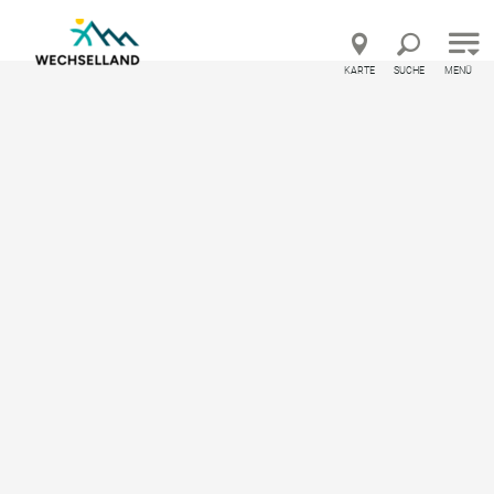
Direkt zur Hauptnavigation
Direkt zur Volltextsuche
Direkt zum Inhalt
KARTE
SUCHE
MENÜ
aubsland Österreich – Feedback geben und besondere Urlaubs
Startseite
Orte
St. Corona am Wechsel
St. Corona am Wechsel
Informationen für Ihren Ausflug und Urlaub in St.
Corona am Wechsel