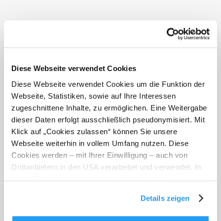
Diese Webseite verwendet Cookies
Diese Webseite verwendet Cookies um die Funktion der
Webseite, Statistiken, sowie auf Ihre Interessen
zugeschnittene Inhalte, zu ermöglichen. Eine Weitergabe
dieser Daten erfolgt ausschließlich pseudonymisiert. Mit
Klick auf „Cookies zulassen“ können Sie unsere
Webseite weiterhin in vollem Umfang nutzen. Diese
Ferienhäuser Gruber-List
Cookies werden – mit Ihrer Einwilligung – auch von
Drittanbietern in den USA verarbeitet und verwendet. In
den USA besteht derzeit kein angemessenes
2880 St. Corona
Datenschutzniveau, und es ist nicht ausgeschlossen,
Details zeigen
240,00
dass staatliche Sicherheitsbehörden entsprechende
ab €
Anordnungen gegenüber den Drittanbietern (Google und