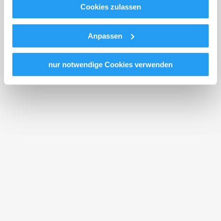
Meta Platforms, Inc.) treffen, um Zugriff zu Daten zu
Cookies zulassen
Kontroll- und Überwachungszwecken zu erhalten.
Dagegen gibt es keine wirksamen Rechtsbehelfe und
Anpassen
Rechtsschutzmöglichkeiten. Zudem werden von den
USA keine geeigneten Garantien für den Schutz
personenbezogener Daten gewährt. Wir leiten nur Ihre IP-
nur notwendige Cookies verwenden
Adresse (in gekürzter Form, sodass keine eindeutige
Zuordnung möglich ist) sowie technische Informationen
wie Browser, Internetanbieter, Endgerät und
Bildschirmauflösung an Google bzw. Meta
Orthof
weiter. Weitere Details betreffend Cookies und einer
möglichen späteren Deaktivierung finden Sie in unserer
2880 St. Corona am Wechsel
Datenschutzerklärung
.