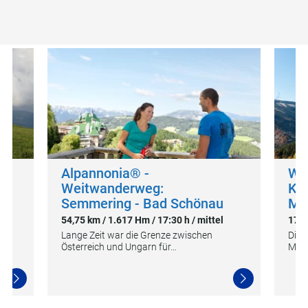
Weitere Touren in der Umgebung des
Startpunkts
Alpannonia® -
WAB
Weitwanderweg:
Kir
Semmering - Bad Schönau
Mö
54,75 km / 1.617 Hm / 17:30 h / mittel
17,3
s
Lange Zeit war die Grenze zwischen
Die 
Österreich und Ungarn für…
Möni