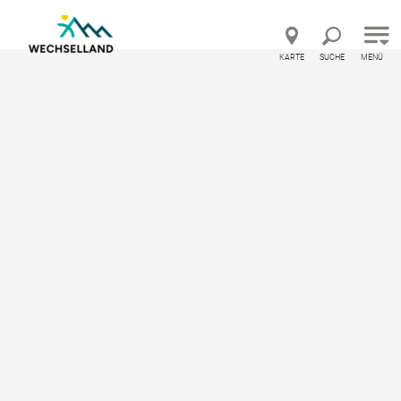
Direkt zur Hauptnavigation
Direkt zur Volltextsuche
Direkt zum Inhalt
KARTE
SUCHE
MENÜ
Urlaubsland Österreich – Feedback geben und beson
Themenweg Aspang-Markt
Themenweg ausgehend von Hauptplatz in
Aspang