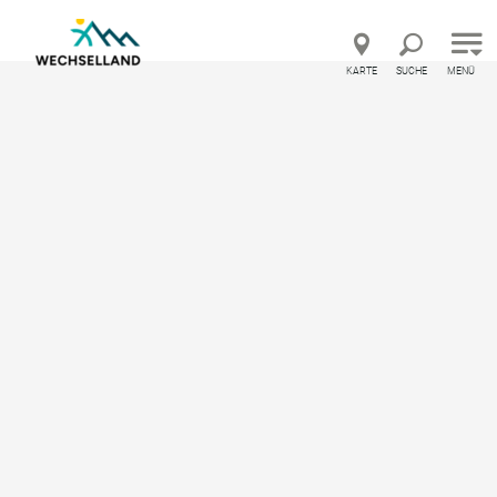
Direkt zur Hauptnavigation
Direkt zur Volltextsuche
Direkt zum Inhalt
KARTE
SUCHE
MENÜ
Urlaubsland Österreich – Feedback geben und bes
Startseite
Ausflug und Freizeit
Freibad Aspang
Freibad Aspang
Beachvolleyball, Freibad