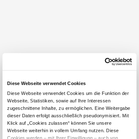
Sprungmöglichkeiten und weitere Attraktionen freuen.
Für das leibliche Wohl sorgt ein gemütliches
Kioskangebot mit Snacks und Getränken.
Das Freibad Aspang bietet somit die perfekte Mischung
aus Erholung, Bewegung und Unterhaltung und ist ein
idealer Ort für einen erlebnisreichen Sommertag in der
Natur.
Diese Webseite verwendet Cookies
Öffnungszeiten
Diese Webseite verwendet Cookies um die Funktion der
Webseite, Statistiken, sowie auf Ihre Interessen
Juni und August: Montag bis Sonntag 09.00 bis 19.00
zugeschnittene Inhalte, zu ermöglichen. Eine Weitergabe
Uhr
dieser Daten erfolgt ausschließlich pseudonymisiert. Mit
Juli: Montag bis Sonntag 09.00 bis 19.30 Uhr
Klick auf „Cookies zulassen“ können Sie unsere
Webseite weiterhin in vollem Umfang nutzen. Diese
Cookies werden – mit Ihrer Einwilligung – auch von