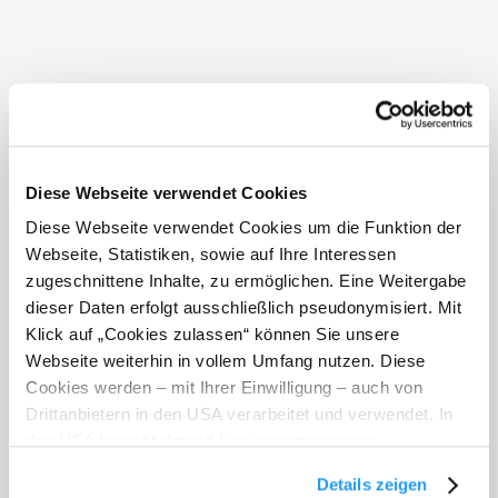
Öffnungszeiten
Sommer Saison 2026
Geplanter Saison Start: 3. April (je nach Witterung)
Motorikpark (mit Handyticket) und Ameisenpfad auch
Diese Webseite verwendet Cookies
davor geöffnet und begehbar
Diese Webseite verwendet Cookies um die Funktion der
3. April - 6. April (Osterferien)
Webseite, Statistiken, sowie auf Ihre Interessen
täglich 9-18 Uhr geöffnet
zugeschnittene Inhalte, zu ermöglichen. Eine Weitergabe
7. - 30. April
dieser Daten erfolgt ausschließlich pseudonymisiert. Mit
Freitag bis Sonntag 9-18 Uhr geöffnet*
Klick auf „Cookies zulassen“ können Sie unsere
Webseite weiterhin in vollem Umfang nutzen. Diese
1. Mai - 27. September
täglich 9-18 Uhr geöffnet
Cookies werden – mit Ihrer Einwilligung – auch von
Drittanbietern in den USA verarbeitet und verwendet. In
2. - 18. Oktober
den USA besteht derzeit kein angemessenes
Freitag bis Sonntag 9-17 Uhr geöffnet*
Datenschutzniveau, und es ist nicht ausgeschlossen,
23. Oktober - 1. November (Herbstferien NÖ)
Details zeigen
dass staatliche Sicherheitsbehörden entsprechende