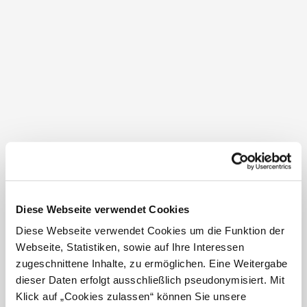
Wäscheservice, Parkplatz, Brötchenservice,
Fahrradabstellraum, Frühstück möglich
mehr anzeigen
Standort & Anreise
Diese Webseite verwendet Cookies
Diese Webseite verwendet Cookies um die Funktion der
Kontakt
Webseite, Statistiken, sowie auf Ihre Interessen
Öffentliche Anreise
zugeschnittene Inhalte, zu ermöglichen. Eine Weitergabe
dieser Daten erfolgt ausschließlich pseudonymisiert. Mit
Route mit Google Maps
Klick auf „Cookies zulassen“ können Sie unsere