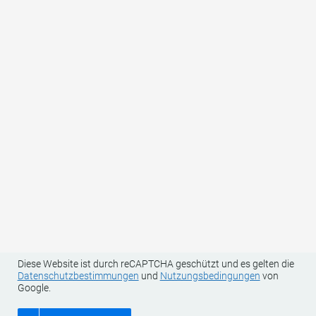
Land
Ihre Kontaktdaten (Name, Anschrift, E-Mail und Telefonnummer)
sowie Ihre reisespezifischen Daten (Anreise-/Abreisedatum,
Anzahl Personen, Anzahl Kinder und Alter der Kinder) werden für
den Zweck und die Dauer der Bearbeitung Ihrer unverbindlichen
Anfrage bei uns gespeichert und von uns an den betreffenden
Gastgeber/Anbieter zur Angebotserstellung weitergegeben.
Darüber hinaus werden Ihre Daten von uns nicht an Dritte
weitergegeben. Weitere Informationen zu Ihren Rechten als
Betroffener sowie zu uns als für die Datenverarbeitung
Verantwortlichen finden Sie in unserer Datenschutzerklärung.
Weitere Informationen zur Datenverarbeitung und Ihren Rechten
als betroffene Person finden Sie
hier
.
Diese Website ist durch reCAPTCHA geschützt und es gelten die
Datenschutzbestimmungen
und
Nutzungsbedingungen
von
Google.