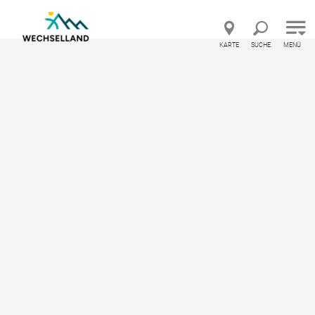
Direkt zur Hauptnavigation
Direkt zur Volltextsuche
Direkt zum Inhalt
KARTE
SUCHE
MENÜ
and Österreich – Feedback geben und besondere Urlaubserle
Service
Autofrei ins Wechselgebiet
Gästehaus Apschner
Gästehaus Apschner
Apartment, Privatzimmer
Ausstattung
Standort & Anreise
Anfrage übermitteln