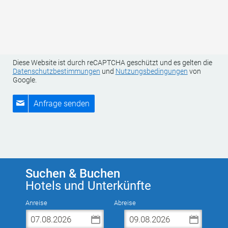
Betroffener sowie zu uns als für die Datenverarbeitung
Verantwortlichen finden Sie in unserer Datenschutzerklärung.
Weitere Informationen zur Datenverarbeitung und Ihren Rechten
als betroffene Person finden Sie
hier
.
Diese Website ist durch reCAPTCHA geschützt und es gelten die
Datenschutzbestimmungen
und
Nutzungsbedingungen
von
Google.
Anfrage senden
Suchen & Buchen
Hotels und Unterkünfte
Anreise
Abreise