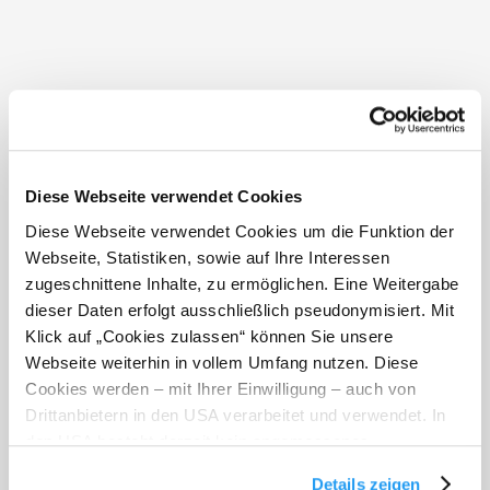
Ausstattung
4.7 / 5
Restaurant im Haus, Terrasse/Gastgarten,
Wintergarten, WLAN, Zimmer mit Balkon,
Aufenthaltsraum, Babybett, Babyhochstuhl,
Lage
Babywickelraum, Bar im Haus, Cafe/Bistro im Haus,
4.6 / 5
Ladestation für Elektrofahrzeuge, geeignet für
Rollstuhlfahrer, Grillplatz, Indoor-Spielbereich
Service
Service
Behindertenparkplatz, Busparkplatz,
4.5 / 5
Diese Webseite verwendet Cookies
Fahrradabstellraum, Getränke zum Kauf im Haus,
Halbpension möglich, Haustiere erlaubt, Abholung
Diese Webseite verwendet Cookies um die Funktion der
vom nächsten Bahnhof, Parkplatz, Skikeller/-
Zimmer
abstellraum
Webseite, Statistiken, sowie auf Ihre Interessen
4.2 / 5
zugeschnittene Inhalte, zu ermöglichen. Eine Weitergabe
mehr anzeigen
dieser Daten erfolgt ausschließlich pseudonymisiert. Mit
Essen
Klick auf „Cookies zulassen“ können Sie unsere
3.5 / 5
Webseite weiterhin in vollem Umfang nutzen. Diese
Cookies werden – mit Ihrer Einwilligung – auch von
Preis-Leistungs-Verhältnis
Drittanbietern in den USA verarbeitet und verwendet. In
1.6 / 5
den USA besteht derzeit kein angemessenes
Datenschutzniveau, und es ist nicht ausgeschlossen,
Details zeigen