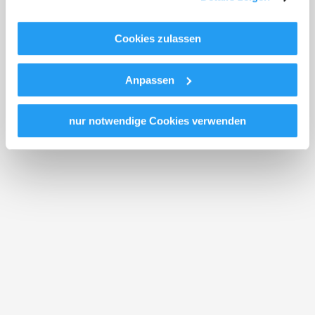
dass staatliche Sicherheitsbehörden entsprechende
Anordnungen gegenüber den Drittanbietern (Google und
Standort & Anreise
Meta Platforms, Inc.) treffen, um Zugriff zu Daten zu
Cookies zulassen
Kontroll- und Überwachungszwecken zu erhalten.
Kontakt
Dagegen gibt es keine wirksamen Rechtsbehelfe und
Anpassen
Rechtsschutzmöglichkeiten. Zudem werden von den
Öffentliche Anreise
USA keine geeigneten Garantien für den Schutz
Route mit Google Maps
personenbezogener Daten gewährt. Wir leiten nur Ihre IP-
nur notwendige Cookies verwenden
Adresse (in gekürzter Form, sodass keine eindeutige
Lage/Karte
Zuordnung möglich ist) sowie technische Informationen
wie Browser, Internetanbieter, Endgerät und
Bildschirmauflösung an Google bzw. Meta
weiter. Weitere Details betreffend Cookies und einer
möglichen späteren Deaktivierung finden Sie in unserer
Empfehlungen und Tipps in der Umgebung
Datenschutzerklärung
.
Ausflugsziele
Gastronomie
Touren
Infrastruktur