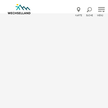
Direkt zur Hauptnavigation
Direkt zur Volltextsuche
Direkt zum Inhalt
KARTE
SUCHE
MENÜ
Urlaubsland Österreich – Feedback geben und besondere Url
Startseite
Beherberger
Alpengasthof Enzian
Alpengasthof Enzian
Zeltplatz, Hotel
Online Buchen
Ausstattung
Standort & Anreise
Anfrage übermitteln