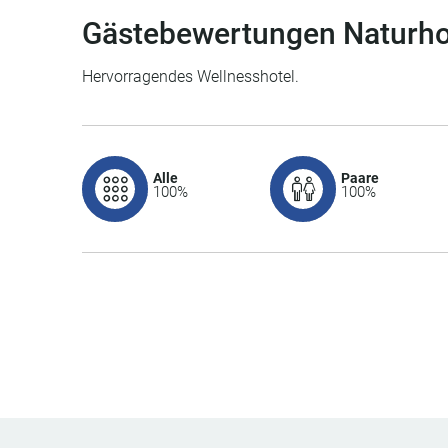
Gästebewertungen Naturho
Hervorragendes Wellnesshotel.
Alle
Paare
100%
100%
Lage
5.0 / 5
Sauberkeit
5.0 / 5