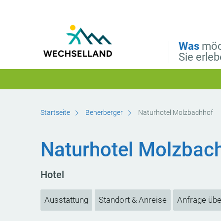
Direkt zur Hauptnavigation
Direkt zur Volltextsuche
Direkt zum Inhalt
Was
möc
Sie erle
Startseite
Beherberger
Naturhotel Molzbachhof
Naturhotel Molzbac
Hotel
Ausstattung
Standort & Anreise
Anfrage übe