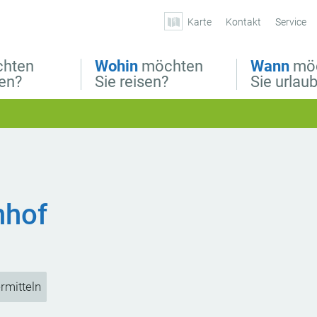
Karte
Kontakt
Service
hten
Wohin
möchten
Wann
mö
ben?
Sie reisen?
Sie urlau
Urlaubs
hhof
rmitteln