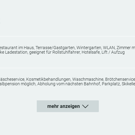
t
estaurant im Haus, Terrasse/Gastgarten, Wintergarten, WLAN, Zimmer mi
ke Ladestation, geeignet für Rollstuhlfahrer, Hotelsafe, Lift / Aufzug
äscheservice, Kosmetikbehandlungen, Waschmaschine, Brötchenservice,
albpension möglich, Abholung vom nächsten Bahnhof, Parkplatz, Skikelle
mehr anzeigen