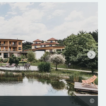
©
©
©
©
©
©
©
©
©
©
©
©
©
©
©