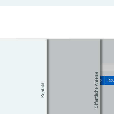
Routenplaner
Start
Öffentliche Anreise
Rou
Kontakt
Um
Co