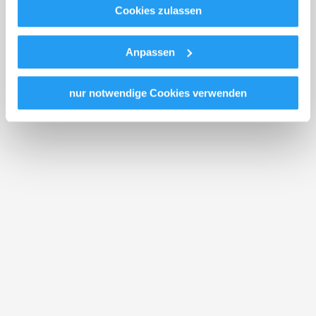
Meta Platforms, Inc.) treffen, um Zugriff zu Daten zu
Cookies zulassen
Kontroll- und Überwachungszwecken zu erhalten.
Kloster Kirchberg am Wechsel
Dagegen gibt es keine wirksamen Rechtsbehelfe und
Anpassen
Markt 2
Rechtsschutzmöglichkeiten. Zudem werden von den
2880 Kirchberg am Wechsel
USA keine geeigneten Garantien für den Schutz
personenbezogener Daten gewährt. Wir leiten nur Ihre IP-
nur notwendige Cookies verwenden
Adresse (in gekürzter Form, sodass keine eindeutige
Zuordnung möglich ist) sowie technische Informationen
wie Browser, Internetanbieter, Endgerät und
Bildschirmauflösung an Google bzw. Meta
weiter. Weitere Details betreffend Cookies und einer
möglichen späteren Deaktivierung finden Sie in unserer
Datenschutzerklärung
.
Wallfahrtskirche St. Corona am
Wechsel