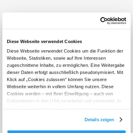
Wallfahrtskirche Maria Namen
Diese Webseite verwendet Cookies
Mönichkirchen 1
Diese Webseite verwendet Cookies um die Funktion der
2872 Mönichkirchen
Webseite, Statistiken, sowie auf Ihre Interessen
zugeschnittene Inhalte, zu ermöglichen. Eine Weitergabe
dieser Daten erfolgt ausschließlich pseudonymisiert. Mit
Klick auf „Cookies zulassen“ können Sie unsere
Webseite weiterhin in vollem Umfang nutzen. Diese
Cookies werden – mit Ihrer Einwilligung – auch von
Drittanbietern in den USA verarbeitet und verwendet. In
den USA besteht derzeit kein angemessenes
Datenschutzniveau, und es ist nicht ausgeschlossen,
Details zeigen
dass staatliche Sicherheitsbehörden entsprechende
Anordnungen gegenüber den Drittanbietern (Google und