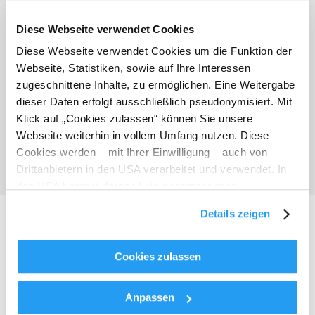
Wanderwege im Überblick
Diese Webseite verwendet Cookies
Diese Webseite verwendet Cookies um die Funktion der
Webseite, Statistiken, sowie auf Ihre Interessen
zugeschnittene Inhalte, zu ermöglichen. Eine Weitergabe
dieser Daten erfolgt ausschließlich pseudonymisiert. Mit
Klick auf „Cookies zulassen“ können Sie unsere
Webseite weiterhin in vollem Umfang nutzen. Diese
Cookies werden – mit Ihrer Einwilligung – auch von
Drittanbietern in den USA verarbeitet und verwendet. In
den USA besteht derzeit kein angemessenes
Datenschutzniveau, und es ist nicht ausgeschlossen,
Details zeigen
dass staatliche Sicherheitsbehörden entsprechende
Anordnungen gegenüber den Drittanbietern (Google und
Naturhotel Molzbachhof
Meta Platforms, Inc.) treffen, um Zugriff zu Daten zu
Cookies zulassen
Wanderhotel in Kirchberg am Wechsel
Kontroll- und Überwachungszwecken zu erhalten.
Dagegen gibt es keine wirksamen Rechtsbehelfe und
Anpassen
Rechtsschutzmöglichkeiten. Zudem werden von den