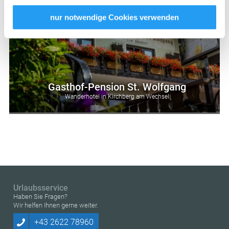
USA keine geeigneten Garantien für den Schutz
personenbezogener Daten gewährt. Wir leiten nur Ihre IP-
nur notwendige Cookies verwenden
Adresse (in gekürzter Form, sodass keine eindeutige
Zuordnung möglich ist) sowie technische Informationen
wie Browser, Internetanbieter, Endgerät und
Bildschirmauflösung an Google bzw. Meta
weiter. Weitere Details betreffend Cookies und einer
Gasthof-Pension St. Wolfgang
möglichen späteren Deaktivierung finden Sie in unserer
Wanderhotel in Kirchberg am Wechsel
Datenschutzerklärung
.
Urlaubsservice
Haben Sie Fragen?
Wir helfen Ihnen gerne weiter.
+43 2622 78960