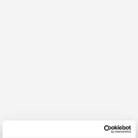
Wanderhotels
Ausgezeichnet mit dem Österreichischen
Wandergütesiegel
Im Wechselland stehen für Sie drei zertifizierte
Wanderhotels bereit, die als Ausgangspunkt für
erlebnisreiche Wandertouren dienen, die keine
Wünsche offen lassen und Ihren Wanderurlaub zu
einem unvergesslichen Erlebnis machen. Hier gehören
geführte Wandertouren, der Verleih von Wander-
Ausrüstung oder ein Transport-Service für die Gäste
zum Programm. Optimales Service und
Gastfreundlichkeit für Wanderer garantiert!