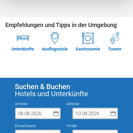
Bildschirmauflösung an Google bzw. Meta
weiter. Weitere Details betreffend Cookies und einer
möglichen späteren Deaktivierung finden Sie in unserer
Empfehlungen und Tipps in der Umgebung
Datenschutzerklärung
.
Unterkünfte
Ausflugsziele
Gastronomie
Touren
Suchen & Buchen
Hotels und Unterkünfte
Anreise
Abreise
Erwachsene
Kinder