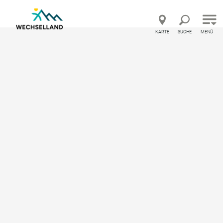
Direkt zur Hauptnavigation
Direkt zur Volltextsuche
Direkt zum Inhalt
KARTE
SUCHE
MENÜ
Urlaubsland Österreich – Feedback geben und b
Startseite
Gastronomie
Gasthof-Pension Baumgartner
Gasthof-Pension
Baumgartner
Gasthaus / Gasthof