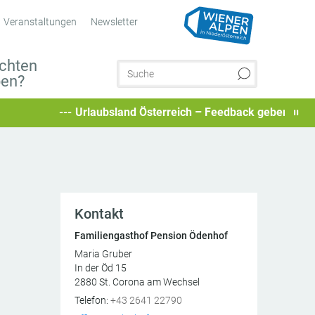
Veranstaltungen
Newsletter
chten
ben?
Urlaubsland Österreich – Feedback geben und besondere
Kontakt
Familiengasthof Pension Ödenhof
Maria Gruber
In der Öd 15
2880
St. Corona am Wechsel
AT
Telefon:
+43 2641 22790