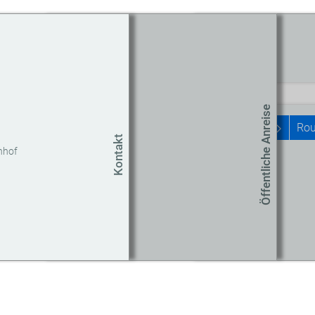
Routenplaner
Start
Öffentliche Anreise
Rou
Kontakt
nhof
Um
Co