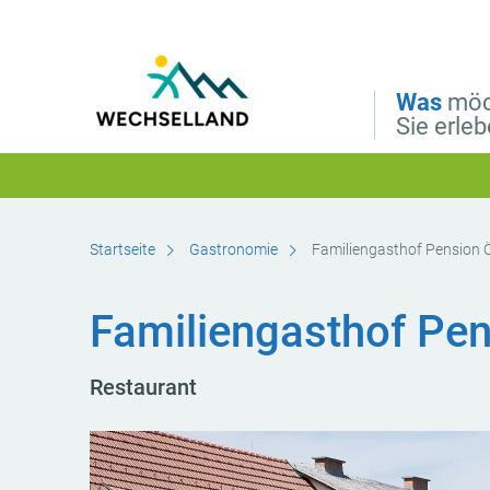
Direkt zur Hauptnavigation
Direkt zur Volltextsuche
Direkt zum Inhalt
Was
möc
Sie erle
Startseite
Gastronomie
Familiengasthof Pension 
Familiengasthof Pe
Restaurant