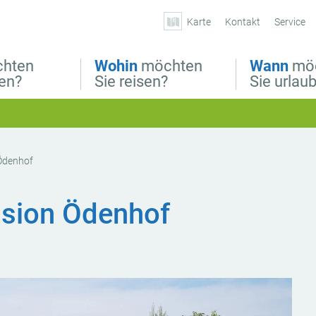
Karte
Kontakt
Service
hten
Wohin
möchten
Wann
mö
ben?
Sie reisen?
Sie urlau
Ödenhof
nsion Ödenhof