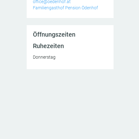
office@oedenhof.at
Familiengasthof Pension Ödenhof
Öffnungszeiten
Ruhezeiten
Donnerstag
ick zum Schneeberg direkt vom Haus