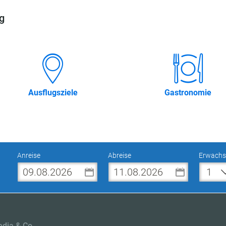
g
Ausflugsziele
Gastronomie
Anreise
Abreise
Erwachs
edia & Co