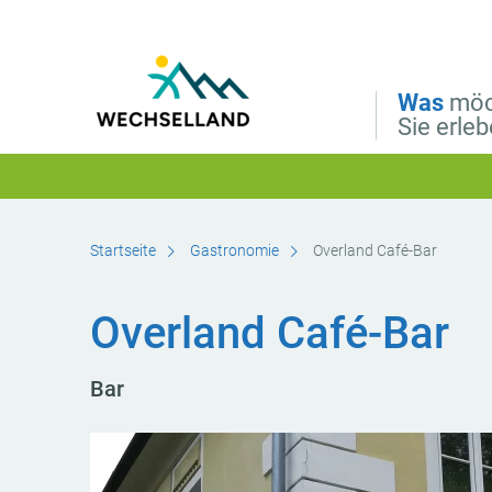
Direkt zur Hauptnavigation
Direkt zur Volltextsuche
Direkt zum Inhalt
Was
möc
Sie erle
Startseite
Gastronomie
Overland Café-Bar
Overland Café-Bar
Bar