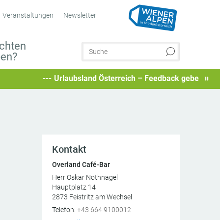
Veranstaltungen
Newsletter
chten
ben?
Urlaubsland Österreich – Feedback geben und besonde
Kontakt
Overland Café-Bar
Herr Oskar Nothnagel
Hauptplatz 14
2873
Feistritz am Wechsel
AT
Telefon:
+43 664 9100012