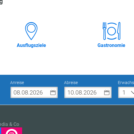
g
Ausflugsziele
Gastronomie
Anreise
Abreise
Erwachs
edia & Co