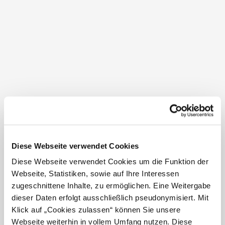
gegrillten Regenbogenforellenfillet in Knusperhülle
mit Petersilkartoffeln und Sauce Tartare.
Für den Fischverkauf wird um Vorbestellung gebeten
unter 02641 / 8219.
Bitte vergewissern Sie sich vor Ihrem Besuch über die
Öffnungszeiten auf
www.wechselforelle.at
Diese Webseite verwendet Cookies
Öffnungszeiten
Diese Webseite verwendet Cookies um die Funktion der
Webseite, Statistiken, sowie auf Ihre Interessen
Angeln : Samstag und Sonntag von 09.00 - 18.00 Uhr
zugeschnittene Inhalte, zu ermöglichen. Eine Weitergabe
Restaurant : Samstag und Sonntag von 11.30 - 17.00
dieser Daten erfolgt ausschließlich pseudonymisiert. Mit
Uhr
Klick auf „Cookies zulassen“ können Sie unsere
Ruhezeiten
Webseite weiterhin in vollem Umfang nutzen. Diese