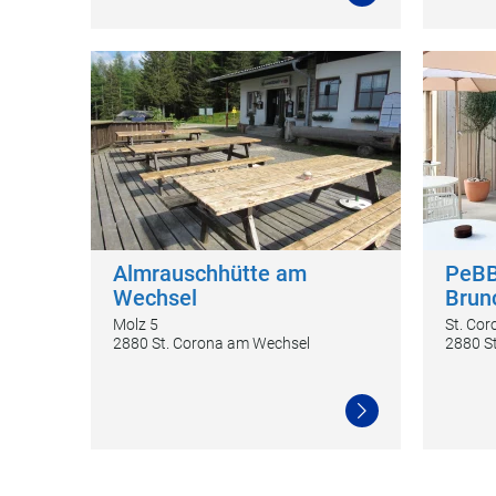
Almrauschhütte am
PeBB
Wechsel
Brun
Molz 5
St. Co
2880 St. Corona am Wechsel
2880 S
Weiterlesen