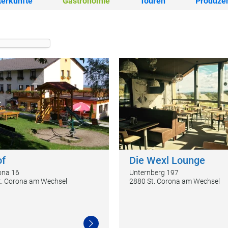
terkünfte
Gastronomie
Touren
Produze
of
Die Wexl Lounge
ona 16
Unternberg 197
t. Corona am Wechsel
2880 St. Corona am Wechsel
Weiterlesen