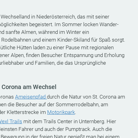
 Wechselland in Niederösterreich, das mit seiner
tmöglichkeiten begeistert. Im Sommer locken Wander-
nd sanfte Almen, während im Winter ein
n, Rodelbahnen und einem Kinder-Skiland für Spaß sorgt.
tliche Hütten laden zu einer Pause mit regionalen
Wiener Alpen, finden Besucher Entspannung und Erholung
urliebhaber und Familien, die das Ursprüngliche
t. Corona am Wechsel
Coronas
Ameisenpfad
durch die Natur von St. Corona am
eben die Besucher auf der Sommerrodelbahn, am
er Kletterstrecke im
Motorikpark
.
exl Trails
mit dem Trails Center in Unternberg. Hier
kleinsten Fahrer und auch der Pumptrack. Auch die
r Bewegung in der freien Natur genießt man bei einem