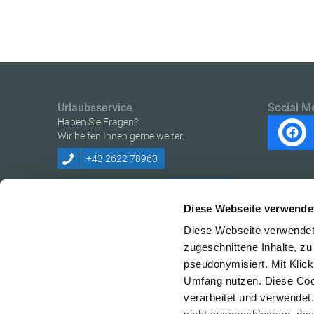
Urlaubsservice
Social M
Haben Sie Fragen?
Wir helfen Ihnen gerne weiter.
+43 2622 78960
erlebnisregion@wechselland.info
Diese Webseite verwende
Diese Webseite verwendet 
zugeschnittene Inhalte, zu
pseudonymisiert. Mit Klic
Copyright © Erlebnisregion Wechselland
Umfang nutzen. Diese Cook
verarbeitet und verwendet