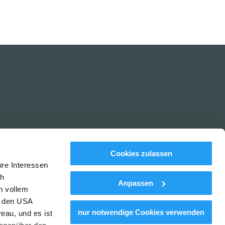
Cookies zulassen
hre Interessen
ch
Anpassen
n vollem
tenschutz
Haftungsausschluss
Barrierefreiheitserklärung
n den USA
nur notwendige Cookies verwenden
eau, und es ist