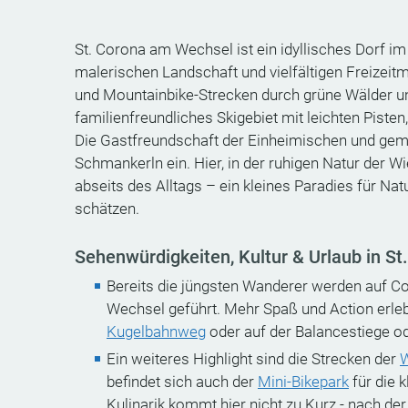
St. Corona am Wechsel ist ein idyllisches Dorf im
malerischen Landschaft und vielfältigen Freizei
und Mountainbike-Strecken durch grüne Wälder u
familienfreundliches Skigebiet mit leichten Piste
Die Gastfreundschaft der Einheimischen und gemü
Schmankerln ein. Hier, in der ruhigen Natur der 
abseits des Alltags – ein kleines Paradies für Nat
schätzen.
Sehenwürdigkeiten, Kultur & Urlaub in S
Bereits die jüngsten Wanderer werden auf 
Wechsel geführt. Mehr Spaß und Action erl
Kugelbahnweg
oder auf der Balancestiege od
Ein weiteres Highlight sind die Strecken der
W
befindet sich auch der
Mini-Bikepark
für die 
Kulinarik kommt hier nicht zu Kurz - nach de