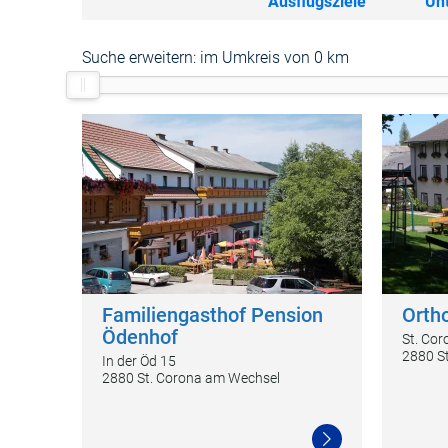
Ausflugsziele
Un
Suche erweitern:
im Umkreis von 0 km
Familiengasthof Pension
Orth
Ödenhof
St. Cor
2880 S
In der Öd 15
2880 St. Corona am Wechsel
Weiterlesen