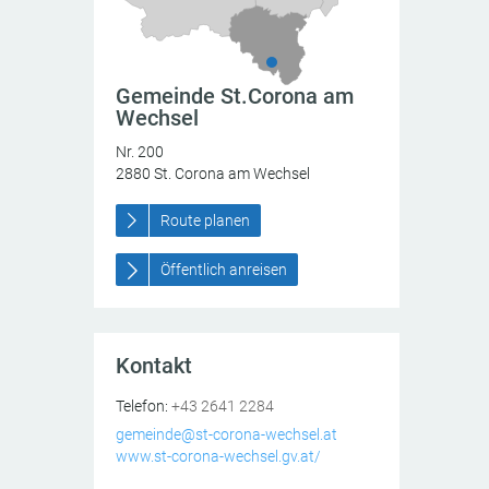
Gemeinde St.Corona am
Wechsel
Nr. 200
2880
St. Corona am Wechsel
Route planen
Öffentlich anreisen
Kontakt
Gemeinde St.Corona am Wechsel
Nr. 200
2880
AT
St. Corona am Wechsel
rnblick
Telefon:
+43 2641 2284
gemeinde@st-corona-wechsel.at
www.st-corona-wechsel.gv.at/