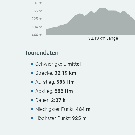
1.007 m
866 m
725 m
584 m
444 m
32,19 km Länge
Tourendaten
Schwierigkeit:
mittel
Strecke:
32,19 km
Aufstieg:
586 Hm
Abstieg:
586 Hm
Dauer:
2:37 h
Niedrigster Punkt:
484 m
Höchster Punkt:
925 m