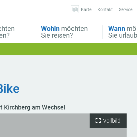
Karte
Kontakt
Service
hten
Wohin
möchten
Wann
mö
ben?
Sie reisen?
Sie urlau
Bike
t Kirchberg am Wechsel
Vollbild