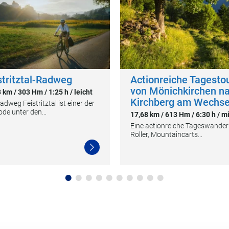
stritztal-Radweg
Actionreiche Tagesto
von Mönichkirchen n
 km / 303 Hm / 1:25 h / leicht
Kirchberg am Wechse
adweg Feistritztal ist einer der
ode unter den…
17,68 km / 613 Hm / 6:30 h / mi
Eine actionreiche Tageswander
Roller, Mountaincarts…
Weiterlesen