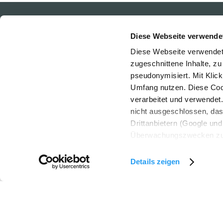
Urlaubsservice
Social M
Diese Webseite verwende
Haben Sie Fragen?
Diese Webseite verwendet 
Wir helfen Ihnen gerne weiter.
zugeschnittene Inhalte, zu
+43 2622 78960
pseudonymisiert. Mit Klic
Umfang nutzen. Diese Cook
erlebnisregion@wechselland.info
verarbeitet und verwendet
nicht ausgeschlossen, da
Drittanbietern (Google und 
Überwachungszwecken zu e
Rechtsschutzmöglichkeite
Copyright © Erlebnisregion Wechselland
personenbezogener Daten g
Details zeigen
eindeutige Zuordnung mögli
und Bildschirmauflösung a
möglichen späteren Deakti