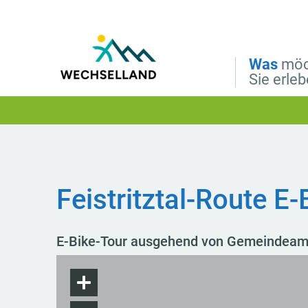
Direkt zur Hauptnavigation
Direkt zur Volltextsuche
Direkt zum Inhalt
Was
möc
Sie erle
Feistritztal-Route E-
E-Bike-Tour ausgehend von Gemeindeam