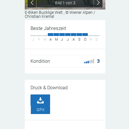
Bild
1
von 3
E-Biken Bucklige Welt
, © Wiener Alpen /
Christian Kremsl
Beste Jahreszeit
J
F
M
A
M
J
J
A
S
O
N
D
Kondition
3
Druck & Download
GPX