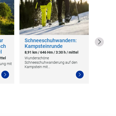
ur
Schneeschuhwandern:
WAB - 
ach
Kampsteinrunde
Kranic
l
Kirchb
8,91 km / 646 Hm / 3:30 h / mittel
ttel
Wunderschöne
10,28 km /
Schneeschuhwanderung auf den
ung mit
Die Region
Kampstein mit…
Schwaige
Weiterlesen
Weiterlesen