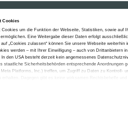
edia & Co
t Cookies
Cookies um die Funktion der Webseite, Statistiken, sowie auf I
 ermöglichen. Eine Weitergabe dieser Daten erfolgt ausschließli
k auf „Cookies zulassen“ können Sie unsere Webseite weiterhin i
ies werden – mit Ihrer Einwilligung – auch von Drittanbietern i
. In den USA besteht derzeit kein angemessenes Datenschutzniv
ss staatliche Sicherheitsbehörden entsprechende Anordnungen 
Meta Platforms, Inc.) treffen, um Zugriff zu Daten zu Kontroll- u
rhalten. Dagegen gibt es keine wirksamen Rechtsbehelfe und
n. Zudem werden von den USA keine geeigneten Garantien für 
Impressum
Da
ewährt. Wir leiten nur Ihre IP-Adresse (in gekürzter Form, sod
ch ist) sowie technische Informationen wie Browser, Internetanb
n Google bzw. Meta weiter. Weitere Details betreffend Cookies 
vierung finden Sie in unserer
Datenschutzerklärung
.