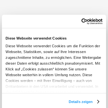
Arabichl
Diese Webseite verwendet Cookies
Molzegg 38
2880 Molzegg
Diese Webseite verwendet Cookies um die Funktion der
Webseite, Statistiken, sowie auf Ihre Interessen
zugeschnittene Inhalte, zu ermöglichen. Eine Weitergabe
dieser Daten erfolgt ausschließlich pseudonymisiert. Mit
Klick auf „Cookies zulassen“ können Sie unsere
Webseite weiterhin in vollem Umfang nutzen. Diese
Cookies werden – mit Ihrer Einwilligung – auch von
Drittanbietern in den USA verarbeitet und verwendet. In
den USA besteht derzeit kein angemessenes
Datenschutzniveau, und es ist nicht ausgeschlossen,
Details zeigen
dass staatliche Sicherheitsbehörden entsprechende