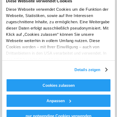
Diese Webseite verwendet Cookies
Diese Webseite verwendet Cookies um die Funktion der
Webseite, Statistiken, sowie auf Ihre Interessen
zugeschnittene Inhalte, zu ermöglichen. Eine Weitergabe
dieser Daten erfolgt ausschließlich pseudonymisiert. Mit
Klick auf „Cookies zulassen“ können Sie unsere
Niederösterreich-Card
Webseite weiterhin in vollem Umfang nutzen. Diese
Cookies werden – mit Ihrer Einwilligung – auch von
Drittanbietern in den USA verarbeitet und verwendet. In
den USA besteht derzeit kein angemessenes
Datenschutzniveau, und es ist nicht ausgeschlossen,
Details zeigen
dass staatliche Sicherheitsbehörden entsprechende
Anordnungen gegenüber den Drittanbietern (Google und
Meta Platforms, Inc.) treffen, um Zugriff zu Daten zu
Cookies zulassen
Kontroll- und Überwachungszwecken zu erhalten.
Dagegen gibt es keine wirksamen Rechtsbehelfe und
Anpassen
Rechtsschutzmöglichkeiten. Zudem werden von den
Das Wechselland: familienfreundliche
USA keine geeigneten Garantien für den Schutz
Wanderwege nahe Wien
personenbezogener Daten gewährt. Wir leiten nur Ihre IP-
nur notwendige Cookies verwenden