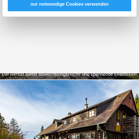
personenbezogener Daten gewährt. Wir leiten nur Ihre IP-
nur notwendige Cookies verwenden
Adresse (in gekürzter Form, sodass keine eindeutige
Zuordnung möglich ist) sowie technische Informationen
wie Browser, Internetanbieter, Endgerät und
Bildschirmauflösung an Google bzw. Meta
weiter. Weitere Details betreffend Cookies und einer
möglichen späteren Deaktivierung finden Sie in unserer
Datenschutzerklärung
.
10 Tipps für den Herbst
Der Herbst bietet abwechslungsreiche und spannende Erlebnisse!