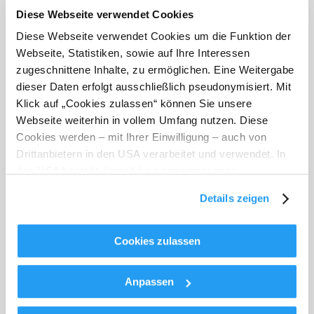
Diese Webseite verwendet Cookies
Diese Webseite verwendet Cookies um die Funktion der
Webseite, Statistiken, sowie auf Ihre Interessen
zugeschnittene Inhalte, zu ermöglichen. Eine Weitergabe
dieser Daten erfolgt ausschließlich pseudonymisiert. Mit
Klick auf „Cookies zulassen“ können Sie unsere
Webseite weiterhin in vollem Umfang nutzen. Diese
Cookies werden – mit Ihrer Einwilligung – auch von
Ausschlafen in den Wanderhotels
Drittanbietern in den USA verarbeitet und verwendet. In
Weil Hotel nicht gleich Hotel ist
den USA besteht derzeit kein angemessenes
Datenschutzniveau, und es ist nicht ausgeschlossen,
Details zeigen
dass staatliche Sicherheitsbehörden entsprechende
Anordnungen gegenüber den Drittanbietern (Google und
Meta Platforms, Inc.) treffen, um Zugriff zu Daten zu
Cookies zulassen
Kontroll- und Überwachungszwecken zu erhalten.
Dagegen gibt es keine wirksamen Rechtsbehelfe und
Anpassen
Rechtsschutzmöglichkeiten. Zudem werden von den
USA keine geeigneten Garantien für den Schutz