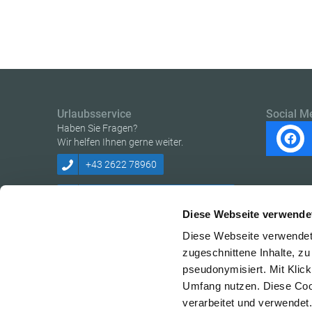
Urlaubsservice
Social M
Haben Sie Fragen?
Wir helfen Ihnen gerne weiter.
+43 2622 78960
erlebnisregion@wechselland.info
Diese Webseite verwende
Diese Webseite verwendet 
zugeschnittene Inhalte, zu
pseudonymisiert. Mit Klic
Copyright © Erlebnisregion Wechselland
Umfang nutzen. Diese Cook
verarbeitet und verwendet