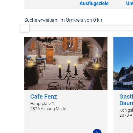
Ausflugsziele
Un
Suche erweitern:
im Umkreis von 0 km
Cafe Fenz
Gast
Baum
Hauptplatz 1
2870 Aspang Markt
Königs
2870 A