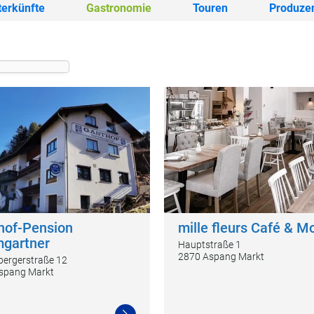
terkünfte
Gastronomie
Touren
Produze
hof-Pension
mille fleurs Café & M
gartner
Hauptstraße 1
2870 Aspang Markt
bergerstraße 12
spang Markt