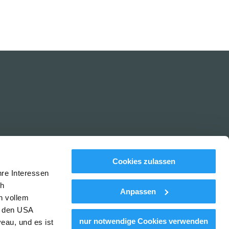
Cookies zulassen
hre Interessen
ch
Anpassen
n vollem
tenschutz
Haftungsausschluss
Barrierefreiheitserklärung
n den USA
nur notwendige Cookies verwenden
eau, und es ist