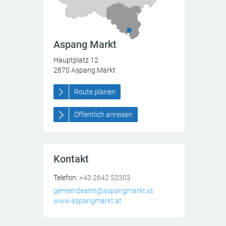
Aspang Markt
Hauptplatz 12
2870
Aspang Markt
Route planen
Öffentlich anreisen
Kontakt
Aspang Markt
Hauptplatz 12
2870
AT
Aspang Markt
Telefon:
+43 2642 52303
tomobilmuseum Aspang Markt
gemeindeamt@aspangmarkt.at
www.aspangmarkt.at