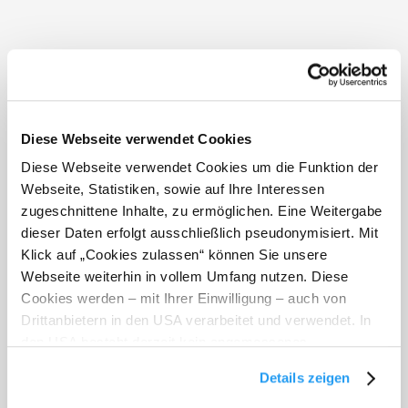
Wirtshauskulturbetriebe
Diese Webseite verwendet Cookies
Diese Webseite verwendet Cookies um die Funktion der
Webseite, Statistiken, sowie auf Ihre Interessen
zugeschnittene Inhalte, zu ermöglichen. Eine Weitergabe
dieser Daten erfolgt ausschließlich pseudonymisiert. Mit
Klick auf „Cookies zulassen“ können Sie unsere
Webseite weiterhin in vollem Umfang nutzen. Diese
Wirtshaus Grüner Baum
Cookies werden – mit Ihrer Einwilligung – auch von
Drittanbietern in den USA verarbeitet und verwendet. In
den USA besteht derzeit kein angemessenes
Markt 55
Datenschutzniveau, und es ist nicht ausgeschlossen,
2880 Kirchberg am Wechsel
Details zeigen
dass staatliche Sicherheitsbehörden entsprechende
Anordnungen gegenüber den Drittanbietern (Google und