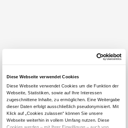
Sprungmöglichkeiten und weitere Attraktionen freuen.
Für das leibliche Wohl sorgt ein gemütliches
Kioskangebot mit Snacks und Getränken.
Das Freibad Aspang bietet somit die perfekte Mischung
aus Erholung, Bewegung und Unterhaltung und ist ein
idealer Ort für einen erlebnisreichen Sommertag in der
Natur.
Diese Webseite verwendet Cookies
Öffnungszeiten
Diese Webseite verwendet Cookies um die Funktion der
Webseite, Statistiken, sowie auf Ihre Interessen
Juni und August: Montag bis Sonntag 09.00 bis 19.00
zugeschnittene Inhalte, zu ermöglichen. Eine Weitergabe
Uhr
dieser Daten erfolgt ausschließlich pseudonymisiert. Mit
Juli: Montag bis Sonntag 09.00 bis 19.30 Uhr
Klick auf „Cookies zulassen“ können Sie unsere
Webseite weiterhin in vollem Umfang nutzen. Diese
Cookies werden – mit Ihrer Einwilligung – auch von