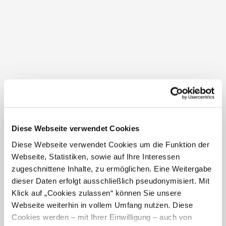
Eine actionreiche Tageswanderung mit Roller,
Mountaincarts…
Diese Webseite verwendet Cookies
Diese Webseite verwendet Cookies um die Funktion der
Coronas Ameisenpfad
Webseite, Statistiken, sowie auf Ihre Interessen
/ / / leicht
zugeschnittene Inhalte, zu ermöglichen. Eine Weitergabe
Familienfreundlicher Themenweg auf den Spuren der
dieser Daten erfolgt ausschließlich pseudonymisiert. Mit
Königin…
Klick auf „Cookies zulassen“ können Sie unsere
Webseite weiterhin in vollem Umfang nutzen. Diese
Cookies werden – mit Ihrer Einwilligung – auch von