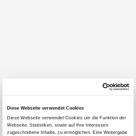
17,68 km / 613 Hm / 6:30 h / mittel
Eine actionreiche Tageswanderung mit Roller,
Mountaincarts…
Schneeschuhwandern:
Kampsteinrunde
Diese Webseite verwendet Cookies
8,91 km / 646 Hm / 3:30 h / mittel
Diese Webseite verwendet Cookies um die Funktion der
Wunderschöne Schneeschuhwanderung auf den
Webseite, Statistiken, sowie auf Ihre Interessen
Kampstein mit…
zugeschnittene Inhalte, zu ermöglichen. Eine Weitergabe