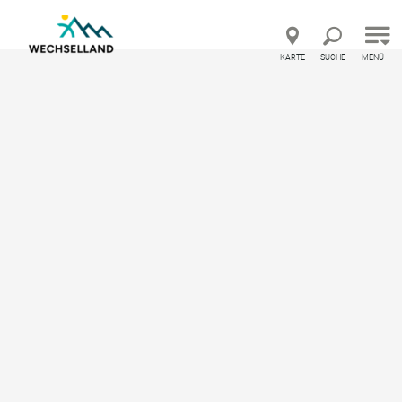
Direkt zur Hauptnavigation
Direkt zur Volltextsuche
Direkt zum Inhalt
KARTE
SUCHE
MENÜ
laubsland Österreich – Feedback geben und besondere Urlaub
Startseite
Orte
Kirchberg am Wechsel
Kirchberg am Wechsel
Informationen für Ihren Ausflug und Urlaub in
Kirchberg am Wechsel